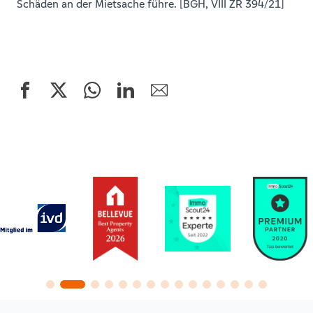
Schäden an der Mietsache führe. [BGH, VIII ZR 394/21]