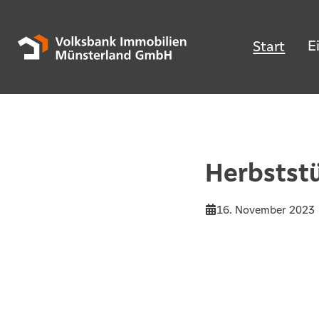
E
Start
Herbststü
16. November 2023