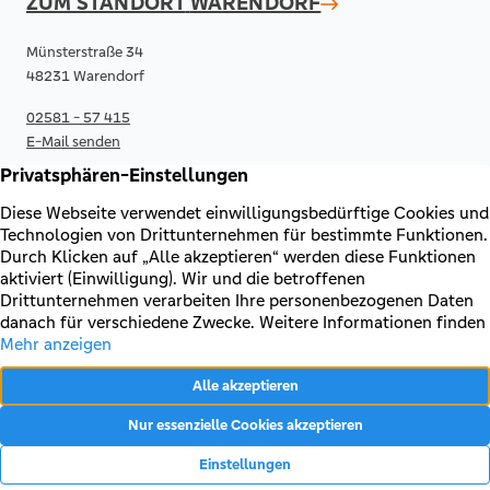
ZUM STANDORT
WARENDORF
Münsterstraße 34
48231 Warendorf
02581 - 57 415
E-Mail senden
RECHTLICHES & KONTAKT
Kontakt
AGB & Sonderbedingungen
Erklärung zur Barrierefreiheit
Impressum
Datenschutz
Vertrag widerrufen