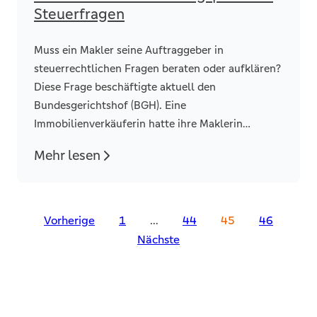
Steuerfragen
Muss ein Makler seine Auftraggeber in
steuerrechtlichen Fragen beraten oder aufklären?
Diese Frage beschäftigte aktuell den
Bundesgerichtshof (BGH). Eine
Immobilienverkäuferin hatte ihre Maklerin
verklagt, da diese sie nicht auf die
Mehr lesen
Spekulationsfrist hingewiesen hatte.
Seitennummerierung
Vorherige
1
…
44
45
46
Nächste
der
Beiträge