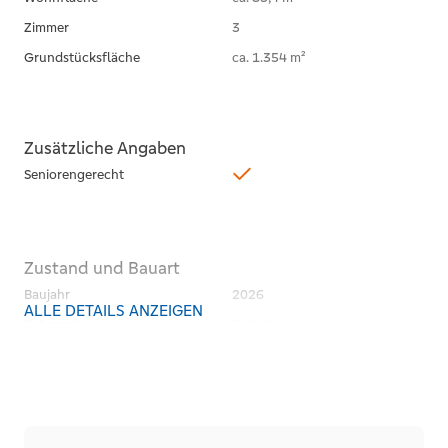
Zimmer
3
Grundstücksfläche
ca. 1.354 m²
Zusätzliche Angaben
Seniorengerecht
Zustand und Bauart
Baujahr
2026
ALLE DETAILS ANZEIGEN
Kategorie
Gehoben
Zustand
projektiert
Bauweise
Massiv
Dachform
Satteldach
Unterkellert