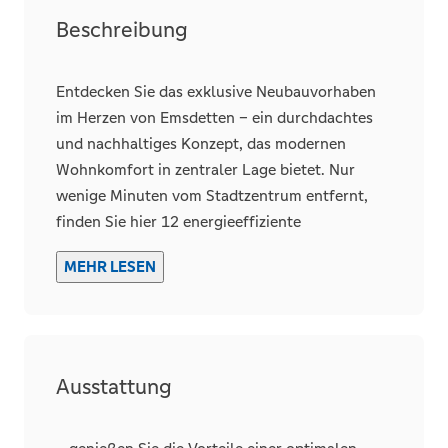
Beschreibung
Räume, Flure und Etagen
Entdecken Sie das exklusive Neubauvorhaben
im Herzen von Emsdetten – ein durchdachtes
Schlafzimmer
2
und nachhaltiges Konzept, das modernen
Badezimmer
1
Wohnkomfort in zentraler Lage bietet. Nur
Wohneinheiten
12
wenige Minuten vom Stadtzentrum entfernt,
Terrassen
1
finden Sie hier 12 energieeffiziente
Eigentumswohnungen im fortschrittlichen KfW
MEHR LESEN
EH 40 NH-Standard mit QNG Zertifikat. Diese
Details
wurden mit Blick auf Ihre individuellen
Fahrstuhl
Personen
Bedürfnisse und zukünftige Anforderungen
entworfen.
Abstellraum
Ausstattung
In der Umgebung befinden sich zahlreiche
Annehmlichkeiten des täglichen Lebens, wie
Supermärkte, Arztpraxen und Apotheken. Die
Stellplätze