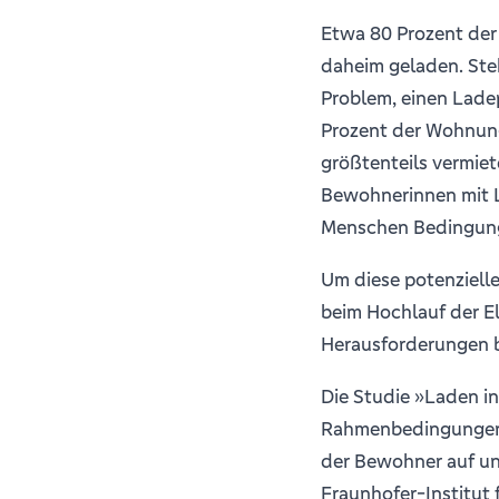
Etwa 80 Prozent der
daheim geladen. Steh
Problem, einen Ladep
Prozent der Wohnung
größtenteils vermiet
Bewohnerinnen mit La
Menschen Bedingung 
Um diese potenziell
beim Hochlauf der El
Herausforderungen b
Die Studie »Laden i
Rahmenbedingungen 
der Bewohner auf un
Fraunhofer-Institut 