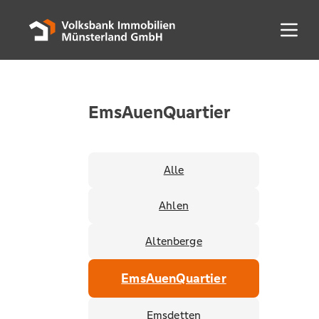
Menü 
EmsAuenQuartier
Alle
Ahlen
Altenberge
EmsAuenQuartier
Emsdetten