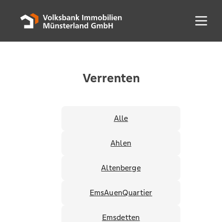
Menü 
Verrenten
Alle
Ahlen
Altenberge
EmsAuenQuartier
Emsdetten