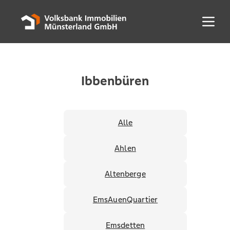
Menü 
Ibbenbüren
Alle
Ahlen
Altenberge
EmsAuenQuartier
Emsdetten