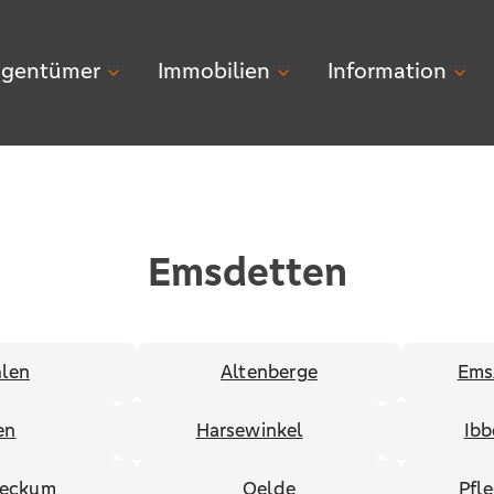
igentümer
Immobilien
Information
Emsdetten
len
Altenberge
Ems
en
Harsewinkel
Ibb
eckum
Oelde
Pfl