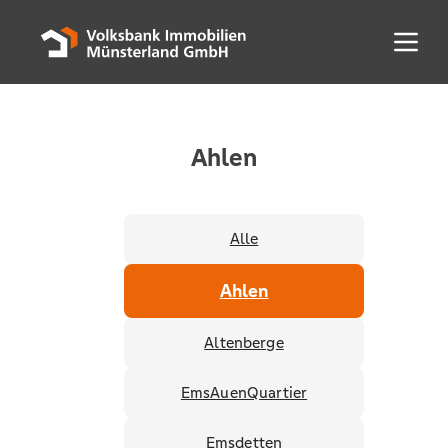
Menü 
Ahlen
Alle
Ahlen
Altenberge
EmsAuenQuartier
Emsdetten