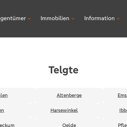
igentümer
Immobilien
Information
Telgte
len
Altenberge
Ems
en
Harsewinkel
Ibb
eckum
Oelde
Pfl