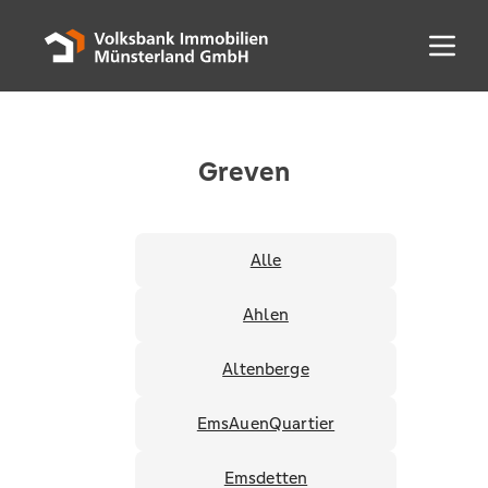
Menü 
Greven
Alle
Ahlen
Altenberge
EmsAuenQuartier
Emsdetten