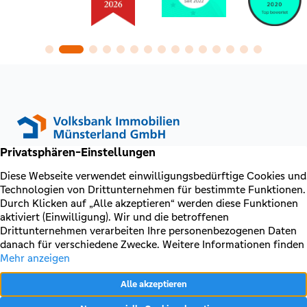
Vorteile
Lokale Marktkenntnis: Makler in
Steinfurt kennen Preise, Lagen und
typische Fallstricke sehr genau.
Ihr Immobilienmakler und Partner rund um die Vermittlung,
Zugang zu Off-Market-Angeboten:
Beratung und Betreuung von Immobilien in Münster und
Viele Objekte werden an vorgemerkte
Umgebung.
Kunden vermittelt, bevor sie online
erscheinen.
Facebook
Instagram
LinkedIn
Professionelle Abwicklung: Exposé,
Immobilie verkaufen
Besichtigungen, Preisverhandlungen,
Unterlagenbeschaffung und
Immobilie bewerten
Notartermin laufen strukturiert über