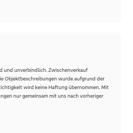
els- und Lebensmittelgeschäfte.
mmobilie bei einer persönlichen Besichtigung.
n sowie den Bauerschaften Ambergen,
r für Ihre Baufinanzierung? Kein Problem, gern
e, Muckhorst, Nierenburg, Nordhausen,
nk im Münsterland eG für ein persönliches
nd und unverbindlich. Zwischenverkauf
Die Objektbeschreibungen wurde aufgrund der
 Richtigkeit wird keine Haftung übernommen. Mit
ungen nur gemeinsam mit uns nach vorheriger
hnet. Daher bitten