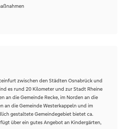
er Wintergarten sorgt für einen angenehmen
smaßnahmen
. Ein Schlafzimmer sowie ein Tageslichtbad mit
 Ebene. Der Spitzboden ist über eine
tauraum oder individuell nutzbare Fläche.
separate Kellerräume und bietet dank zweier
sse
 als Lagerfläche, Hobbyraum oder
Garten, der Raum für Erholung, Spiel oder
rrasse lädt zum Verweilen oder einem
 Steinfurt zwischen den Städten Osnabrück und
ind es rund 20 Kilometer und zur Stadt Rheine
 den Spitzboden
ten an die Gemeinde Recke, im Norden an die
n runden das Gesamtkonzept harmonisch ab.
en Garten
en an die Gemeinde Westerkappeln und im
lich gestaltete Gemeindegebiet bietet ca.
oßzügiges Grundstück und ein flexibles
fügt über ein gutes Angebot an Kindergärten,
is für unterschiedlichste Wohn- und