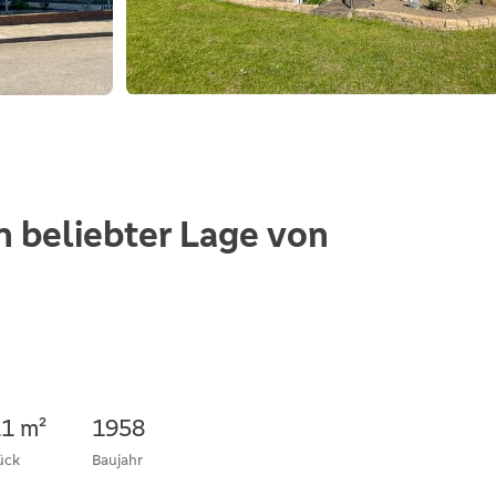
n beliebter Lage von
11 m²
1958
ück
Baujahr