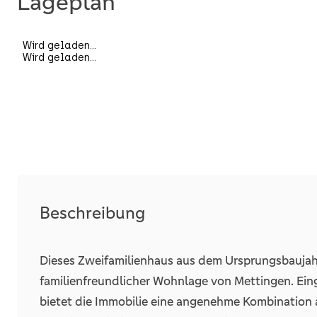
Lageplan
Bauweise
Unterkellert
Räume, Flure und Etagen
Schlafzimmer
Badezimmer
Wohneinheiten
Terrassen
Beschreibung
Dieses Zweifamilienhaus aus dem Ursprungsbaujahr 
Stellplätze
Freiplatz
familienfreundlicher Wohnlage von Mettingen. Ein
bietet die Immobilie eine angenehme Kombination
Anzahl