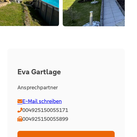
Eva Gartlage
Ansprechpartner
E-Mail schreiben
004925150055171
004925150055899