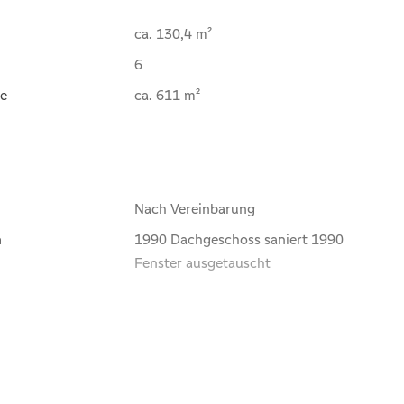
ca. 130,4 m²
6
e
ca. 611 m²
Nach Vereinbarung
n
1990 Dachgeschoss saniert 1990
Fenster ausgetauscht
1958