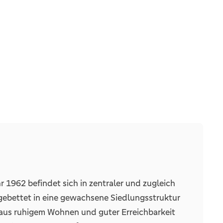
Massiv
3
2
2
1
1962 befindet sich in zentraler und zugleich
gebettet in eine gewachsene Siedlungsstruktur
 aus ruhigem Wohnen und guter Erreichbarkeit
2