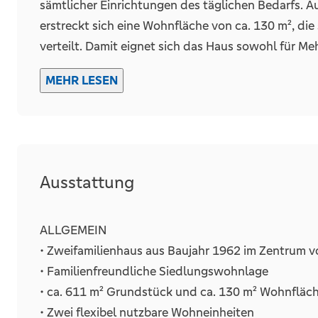
sämtlicher Einrichtungen des täglichen Bedarfs. 
erstreckt sich eine Wohnfläche von ca. 130 m², die
Garage
verteilt. Damit eignet sich das Haus sowohl für M
Eigennutzung mit zusätzlicher Vermietungsoption o
Anzahl
MEHR LESEN
erfolgten zudem umfangreiche Umbau- und Mode
Das Erdgeschoss wird über ein separiertes Treppe
durchdachte Raumaufteilung. Der helle Wohnbereic
großzügigen Außenterrasse und schafft eine ang
Ausstattung
Außenbereich. Angrenzend befindet sich ein Essz
kurze Wege und eine funktionale Nutzung gewährle
bieten ausreichend Platz für Schlaf-, Kinder- oder
ALLGEMEIN
durch ein Tageslichtbad, das mit Dusche, WC und W
• Zweifamilienhaus aus Baujahr 1962 im Zentrum 
Im Dachgeschoss befindet sich die zweite Wohnein
• Familienfreundliche Siedlungswohnlage
Wohnatmosphäre bietet. Hier bildet der offene Wo
• ca. 611 m² Grundstück und ca. 130 m² Wohnfläc
zentralen Lebensmittelpunkt. Eine Wendeltreppe v
• Zwei flexibel nutzbare Wohneinheiten