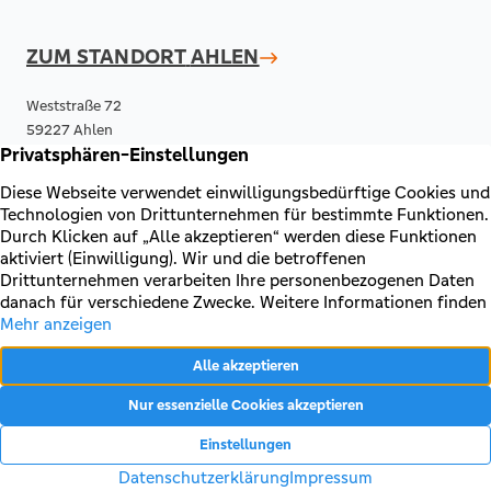
ZUM STANDORT
AHLEN
Weststraße 72
59227 Ahlen
02382 - 852 333
E-Mail senden
ZUM STANDORT
HARSEWINKEL
Gütersloher Straße 21
33428 Harsewinkel
05247 - 605 934
E-Mail senden
ZUM STANDORT
NEUBECKUM