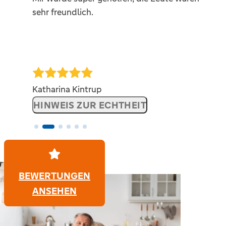
sehr freundlich.
k
p
Katharina Kintrup
HINWEIS ZUR ECHTHEIT
BEWERTUNGEN
ANSEHEN