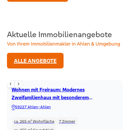
Aktuelle Immobilienangebote
Von Ihrem Immobilienmakler in Ahlen & Umgebung
ALLE ANGEBOTE
Zweifamilienhaus
Wohnen mit Freiraum: Modernes
Zweifamilienhaus mit besonderem
Wohnkomfort im Ahlener Westen!
59227 Ahlen–Ahlen
ca. 265 m²
Wohnfläche
7
Zimmer