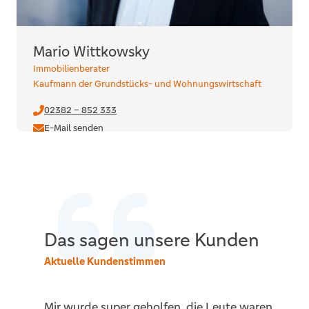
Mario Wittkowsky
Immobilienberater
Kaufmann der Grundstücks- und Wohnungswirtschaft
02382 – 852 333
E-Mail senden
Das sagen unsere Kunden
Aktuelle Kundenstimmen
Mir wurde super geholfen, die Leute waren
W