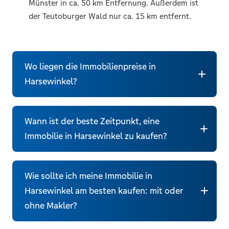
Münster in ca. 50 km Entfernung. Außerdem ist
der Teutoburger Wald nur ca. 15 km entfernt.
Wo liegen die Immobilienpreise in
Harsewinkel?
Wann ist der beste Zeitpunkt, eine
Immobilienpreise und Quadratmeterpreise
Immobilie in Harsewinkel zu kaufen?
Harsewinkel 2026
Wie sollte ich meine Immobilie in
Harsewinkel am besten kaufen: mit oder
ohne Makler?