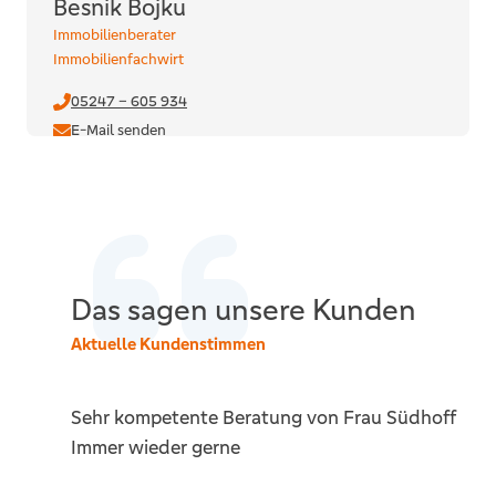
Besnik Bojku
Immobilienberater
Immobilienfachwirt
05247 – 605 934
E-Mail senden
Das sagen unsere Kunden
Aktuelle Kundenstimmen
cht!
Sehr kompetente Beratung von Frau Südhoff
S
r!
Immer wieder gerne
u
s